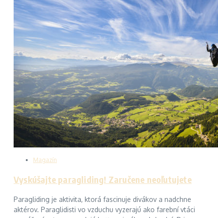
Magazín
Vyskúšajte paragliding! Zaručene neoľutujete
Paragliding je aktivita, ktorá fascinuje divákov a nadchne
aktérov. Paraglidisti vo vzduchu vyzerajú ako farební vtáci