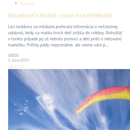
Magazín
Bezpečnosť v horách – pozor na pošmyknutie
Len nedávno sa médiami prehnala informácia o nešťastnej
udalosti, kedy sa matka troch detí zrútila do rokliny. Bohužiaľ
v tomto prípade jej už nebolo pomoci a deti prišli o milovanú
mamičku. Príčiny pádu nepoznáme, ale vieme vám p...
admin
5. júna 2023
Čítať viac