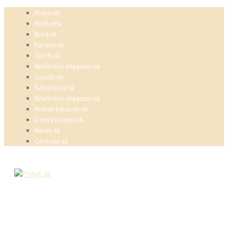
Preskočiť
Pobyt.sk
na
Reklama
obsah
Bold.sk
Familia.sk
TOP5.sk
Wellness Magazin.sk
Gazda.sk
Šálka kávy.sk
Wellness magazín.sk
Pekné bývanie.sk
Dobrý recept.sk
News.sk
Cestujte.sk