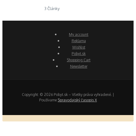
3 Články
My account
Reklama
Wishlist
Pobyt.sk
Shopping Cart
Newsletter
Copyright: © 2026 Pobyt.sk – Všetky práva vyhradené. |
Používame
Spravodajský časopis X