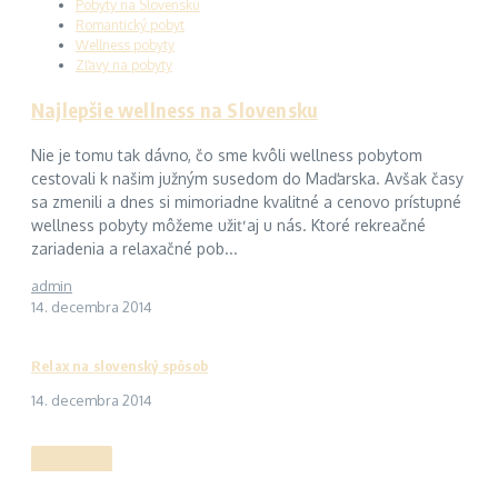
Pobyty na Slovensku
Romantický pobyt
Wellness pobyty
Zľavy na pobyty
Najlepšie wellness na Slovensku
Nie je tomu tak dávno, čo sme kvôli wellness pobytom
cestovali k našim južným susedom do Maďarska. Avšak časy
sa zmenili a dnes si mimoriadne kvalitné a cenovo prístupné
wellness pobyty môžeme užiť aj u nás. Ktoré rekreačné
zariadenia a relaxačné pob...
admin
14. decembra 2014
Relax na slovenský spôsob
14. decembra 2014
Aktuálne