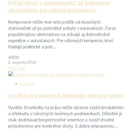
Počuli ste už o autostanoch? Sú jedinečnou
alternatívou pre vášnivých kemperov
Kempovanie môže mať veľa podôb od klasických
stanovačiek až po pohodlné pobyty v karavanoch. Čoraz
populárnejšou alternatívou sa stávajú aj dobrodružné
expedície v autostanoch. Pre vášnivých kemperov, ktorí
hľadajú praktické a poh...
admin
2. augusta 2024
Čítať viac
Magazín
Využite plný potenciál štvorkolky nielen v teréne
Využitie štvorkolky na prácu môže výrazne zvýšiť produktivitu
a efektivitu v náročných terénnych podmienkach. Dôležité je
však dodržiavať bezpečnostné smernice a zvoliť vhodné
príslušenstvo pre konkrétne úlohy. S dobre pripravenou...