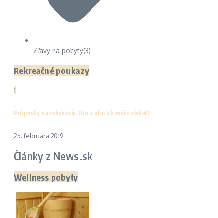
Zľavy na pobyty
(3)
Rekreačné poukazy
1
Príspevky na rekreáciu. Kto a ako ich môže získať?
25. februára 2019
Články z News.sk
Wellness pobyty