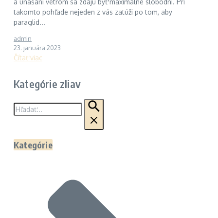
a unášaní vetrom sa zdajú byť maximálne slobodní. Pri
takomto pohľade nejeden z vás zatúži po tom, aby
paraglid...
admin
23. januára 2023
Čítať viac
Kategórie zliav
Hľadať:
Kategórie