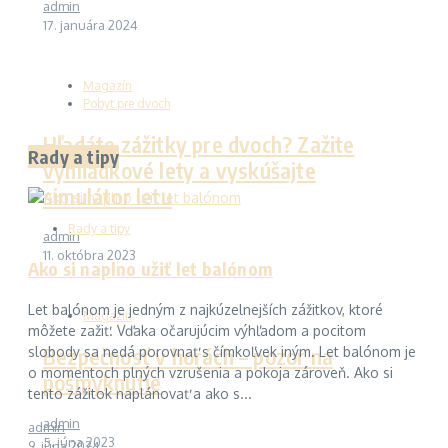
admin
17. januára 2024
Magazín
Pobyt pre dvoch
Hľadáte zážitky pre dvoch? Zažite
Rady a tipy
vyhliadkové lety a vyskúšajte
simulátor letu
Rady a tipy
admin
11. októbra 2023
Ako si naplno užiť let balónom
Let balónom je jedným z najkúzelnejších zážitkov, ktoré
Magazín
môžete zažiť. Vďaka očarujúcim výhľadom a pocitom
Bezpečnosť v horách – pozor na
slobody sa nedá porovnať s čímkoľvek iným. Let balónom je
o momentoch plných vzrušenia a pokoja zároveň. Ako si
pošmyknutie
tento zážitok naplánovať a ako s...
admin
admin
5. júna 2023
9. júna 2024