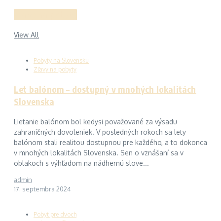
Zľavy na pobyty
View All
Pobyty na Slovensku
Zľavy na pobyty
Let balónom – dostupný v mnohých lokalitách
Slovenska
Lietanie balónom bol kedysi považované za výsadu
zahraničných dovoleniek. V posledných rokoch sa lety
balónom stali realitou dostupnou pre každého, a to dokonca
v mnohých lokalitách Slovenska. Sen o vznášaní sa v
oblakoch s výhľadom na nádhernú slove...
admin
17. septembra 2024
Pobyt pre dvoch