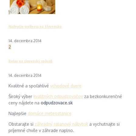
1
Najlepšie wellness na Slovensku
14. decembra 2014
2
Relax na slovenský spôsob
14. decembra 2014
Kvalitné a spoľahlivé
vchodové dvere
Široký výber
kvalitných odpudzovačov
za bezkonkurenčné
ceny nájdete na
odpudzovace.sk
Najlepšie
domáce meteostanice
Obstarajte si
záhradný ratanový nábytok
a vychutnajte si
príjemné chvíle v záhrade naplno.