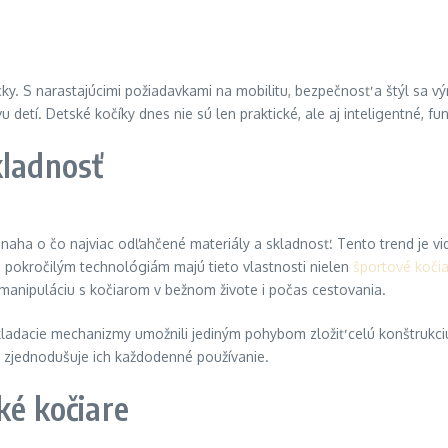
cky. S narastajúcimi požiadavkami na mobilitu, bezpečnosť a štýl sa
detí. Detské kočíky dnes nie sú len praktické, ale aj inteligentné, fu
kladnosť
 snaha o čo najviac odľahčené materiály a skladnosť. Tento trend je v
a pokročilým technológiám majú tieto vlastnosti nielen
športové koči
anipuláciu s kočiarom v bežnom živote i počas cestovania.
kladacie mechanizmy umožnili jediným pohybom zložiť celú konštruk
zjednodušuje ich každodenné používanie.
ké kočiare