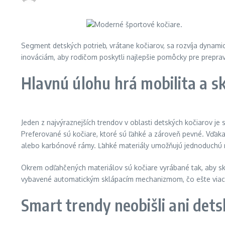
Segment detských potrieb, vrátane kočiarov, sa rozvíja dynami
inováciám, aby rodičom poskytli najlepšie pomôcky pre prepravu 
Hlavnú úlohu hrá mobilita a s
Jeden z najvýraznejších trendov v oblasti detských kočiarov je
Preferované sú kočiare, ktoré sú ľahké a zároveň pevné. Vďak
alebo karbónové rámy. Ľahké materiály umožňujú jednoduchú m
Okrem odľahčených materiálov sú kočiare vyrábané tak, aby s
vybavené automatickým sklápacím mechanizmom, čo ešte viac 
Smart trendy neobišli ani dets