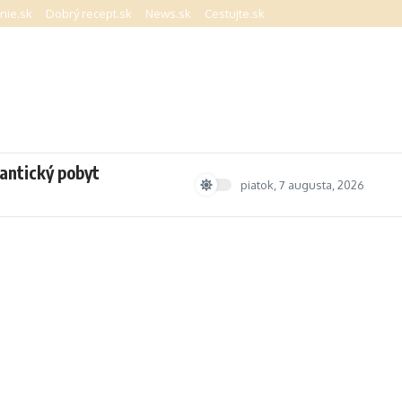
nie.sk
Dobrý recept.sk
News.sk
Cestujte.sk
ntický pobyt
piatok, 7 augusta, 2026