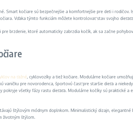
né. Smart kočiare sú bezpečnejšie a komfortnejšie pre deti i rodičov. 
kočiara. Vďaka týmto funkciám môžete kontrolovať stav svojho dieťaťa
pre brzdenie, ktoré automaticky zabrzdia kočík, ak sa začne pohybova
očiare
yklov na ťažné
, cyklovozíky a tiež kočiare. Modulárne kočiare umožňuj
 vaničku pre novorodenca, športovú časť pre staršie dieťa a niekedy a
pokryje všetky fázy rastu dieťaťa. Modulárne kočíky sú praktické a ek
stávajú štýlovým módnym doplnkom. Minimalistický dizajn, elegantné 
m životným štýlom.