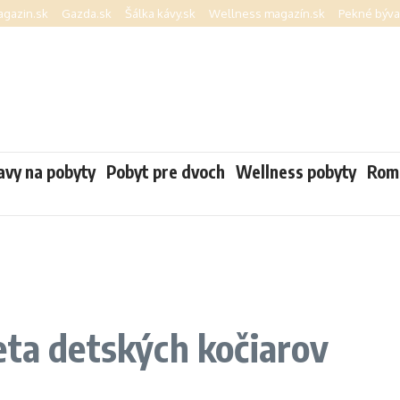
gazin.sk
Gazda.sk
Šálka kávy.sk
Wellness magazín.sk
Pekné býva
avy na pobyty
Pobyt pre dvoch
Wellness pobyty
Roma
eta detských kočiarov