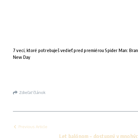
7 vecí, ktoré potrebuješ vedieť pred premiérou Spider Man: Bra
New Day
Zdieľať článok
Previous Article
Let balónom – dostupný v mnohýc