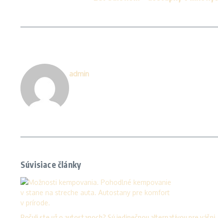
admin
Súvisiace články
Počuli ste už o autostanoch? Sú jedinečnou alternatívou pre vášni