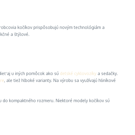
 výrobcovia kočíkov prispôsobujú novým technológiám a
nkčné a štýlové.
idieť aj u iných pomôcok ako sú
detské cyklovozíky
a sedačky.
are
, ale tiež hlboké varianty. Na výrobu sa využívajú hliníkové
ciu do kompaktného rozmeru. Niektoré modely kočíkov sú