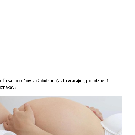
ečo sa problémy so žalúdkom často vracajú aj po odznení
íznakov?