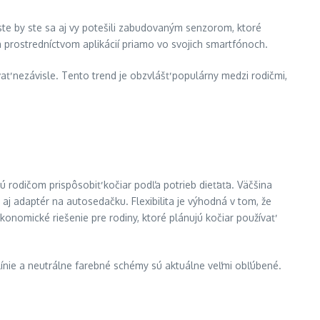
Iste by ste sa aj vy potešili zabudovaným senzorom, ktoré
 prostredníctvom aplikácií priamo vo svojich smartfónoch.
ť nezávisle. Tento trend je obzvlášť populárny medzi rodičmi,
ú rodičom prispôsobiť kočiar podľa potrieb dieťaťa. Väčšina
j adaptér na autosedačku. Flexibilita je výhodná v tom, že
onomické riešenie pre rodiny, ktoré plánujú kočiar používať
línie a neutrálne farebné schémy sú aktuálne veľmi obľúbené.