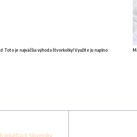
nd
Toto je najväčšia výhoda štvorkolky! Využite ju naplno
Ma
h lokalitách Slovenska