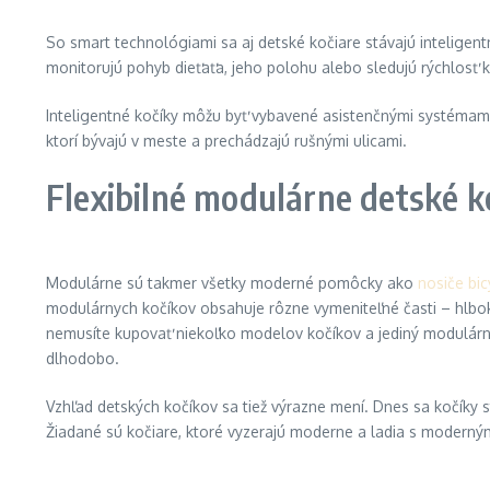
So smart technológiami sa aj detské kočiare stávajú inteligent
monitorujú pohyb dieťaťa, jeho polohu alebo sledujú rýchlosť 
Inteligentné kočíky môžu byť vybavené asistenčnými systémami 
ktorí bývajú v meste a prechádzajú rušnými ulicami.
Flexibilné modulárne detské k
Modulárne sú takmer všetky moderné pomôcky ako
nosiče bic
modulárnych kočíkov obsahuje rôzne vymeniteľné časti – hlbokú
nemusíte kupovať niekoľko modelov kočíkov a jediný modulárny 
dlhodobo.
Vzhľad detských kočíkov sa tiež výrazne mení. Dnes sa kočíky 
Žiadané sú kočiare, ktoré vyzerajú moderne a ladia s moderný