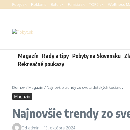
Preskočiť na obsah
Pobyt.sk
Reklama
Bold.sk
Familia.sk
TOP5.sk
Wellness Ma
Magazín
Rady a tipy
Pobyty na Slovensku
Zľ
Rekreačné poukazy
Domov
/
Magazín
/
Najnovšie trendy zo sveta detských kočiarov
Magazín
Najnovšie trendy zo sv
Od
admin
13. októbra 2024