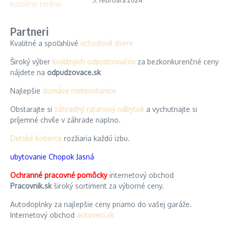
Partneri
Kvalitné a spoľahlivé
vchodové dvere
Široký výber
kvalitných odpudzovačov
za bezkonkurenčné ceny
nájdete na
odpudzovace.sk
Najlepšie
domáce meteostanice
Obstarajte si
záhradný ratanový nábytok
a vychutnajte si
príjemné chvíle v záhrade naplno.
Detské koberce
rozžiaria každú izbu.
ubytovanie Chopok Jasná
Ochranné pracovné pomôcky
internetový obchod
Pracovnik.sk
široký sortiment za výborné ceny.
Autodoplnky za najlepšie ceny priamo do vašej garáže.
Internetový obchod
autoveci.sk