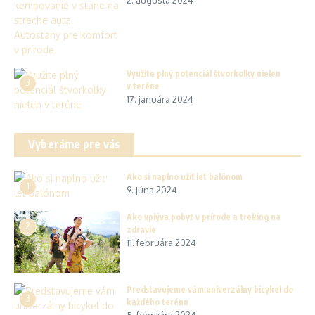
Využite plný potenciál štvorkolky nielen
3
v teréne
17. januára 2024
Vyberáme pre vás
Ako si naplno užiť let balónom
1
9. júna 2024
Ako vplýva pobyt v prírode a treking na
2
zdravie
11. februára 2024
Predstavujeme vám univerzálny bicykel do
3
každého terénu
5. februára 2024