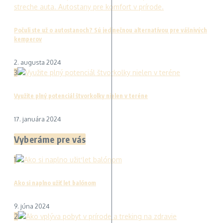
Počuli ste už o autostanoch? Sú jedinečnou alternatívou pre vášnivých
kemperov
2. augusta 2024
3
Využite plný potenciál štvorkolky nielen v teréne
17. januára 2024
Vyberáme pre vás
1
Ako si naplno užiť let balónom
9. júna 2024
2