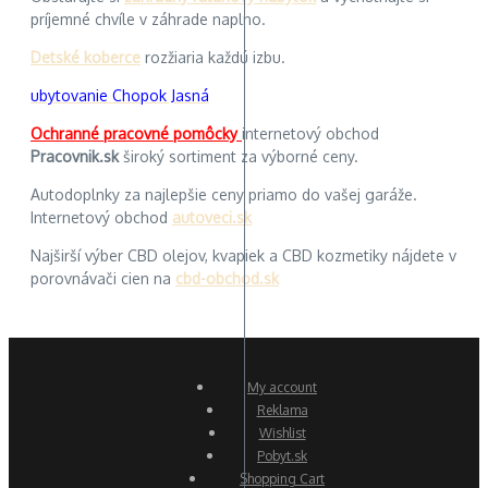
príjemné chvíle v záhrade naplno.
Detské koberce
rozžiaria každú izbu.
ubytovanie Chopok Jasná
Ochranné pracovné pomôcky
internetový obchod
Pracovnik.sk
široký sortiment za výborné ceny.
Autodoplnky za najlepšie ceny priamo do vašej garáže.
Internetový obchod
autoveci.sk
Najširší výber CBD olejov, kvapiek a CBD kozmetiky nájdete v
porovnávači cien na
cbd-obchod.sk
My account
Reklama
Wishlist
Pobyt.sk
Shopping Cart