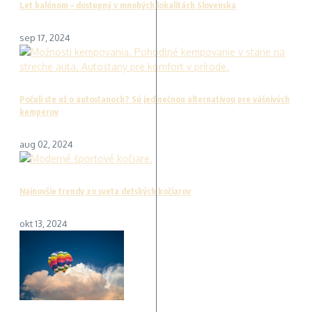
Let balónom – dostupný v mnohých lokalitách Slovenska
sep 17, 2024
Počuli ste už o autostanoch? Sú jedinečnou alternatívou pre vášnivých
kemperov
aug 02, 2024
Najnovšie trendy zo sveta detských kočiarov
okt 13, 2024