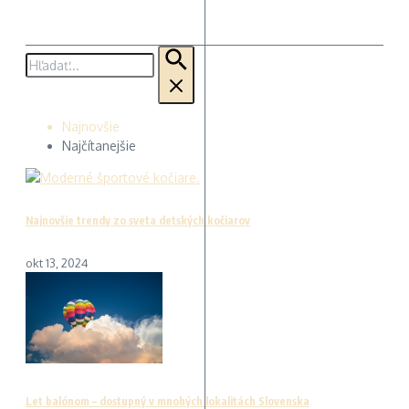
Hľadať:
Najnovšie
Najčítanejšie
Najnovšie trendy zo sveta detských kočiarov
okt 13, 2024
Let balónom – dostupný v mnohých lokalitách Slovenska