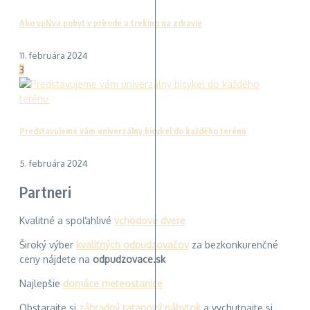
Ako vplýva pobyt v prírode a treking na zdravie
11. februára 2024
3
Predstavujeme vám univerzálny bicykel do každého terénu
5. februára 2024
Partneri
Kvalitné a spoľahlivé
vchodové dvere
Široký výber
kvalitných odpudzovačov
za bezkonkurenčné
ceny nájdete na
odpudzovace.sk
Najlepšie
domáce meteostanice
Obstarajte si
záhradný ratanový nábytok
a vychutnajte si