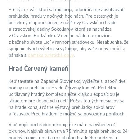
Pre tých z vás, ktorí sa radi boja, odporúčame absolvovať
prehliadku hradu v nočných hodinách. Pre ostatných je
perfektným tipom spojenie návštevy Oravského hradu
a stredovekej dediny Sokoliarov, ktorá sa nachádza
v Oravskom Podzámku. V dedine nájdete expozície
z bežného života ľudí v rannom stredoveku. Nezabudnite, že
spojenie dvoch výletov si vyžaduje, aby vaše nohy chránila
pánska a
dámska turistická obuv
.
Hrad Červený kameň
Keď zavítate na Západné Slovensko, vyčleňte si aspoň dve
hodiny na prehliadku Hradu Červený kameň. Perfektne
udržiavaný hradný komplex s ešte krajšou expozíciou je
lákadlom pre dospelých i detí. Počas letných mesiacov sa
na hrade konajú rôzne výstavy, prehliadky sokoliarov
a festivaly. Pred hradom je možné sa povoziť na poníkoch.
V očarujúcom hradnom komplexe máte na výber zo 4
okruhov. Najdlhší okruh trvá 75 minút a spája prehliadku 24
hradných miestností a rozľahlého hradného podzemia.