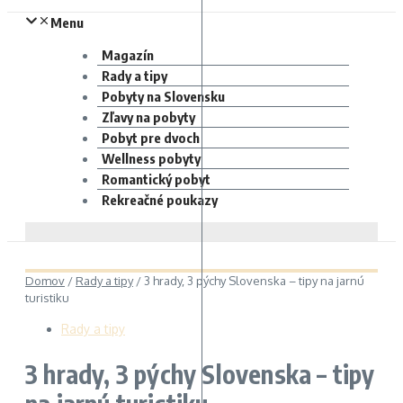
Menu
Magazín
Rady a tipy
Pobyty na Slovensku
Zľavy na pobyty
Pobyt pre dvoch
Wellness pobyty
Romantický pobyt
Rekreačné poukazy
Domov
/
Rady a tipy
/
3 hrady, 3 pýchy Slovenska – tipy na jarnú
turistiku
Rady a tipy
3 hrady, 3 pýchy Slovenska – tipy