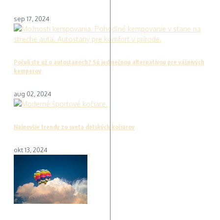
sep 17, 2024
Počuli ste už o autostanoch? Sú jedinečnou alternatívou pre vášnivých
kemperov
aug 02, 2024
Najnovšie trendy zo sveta detských kočiarov
okt 13, 2024