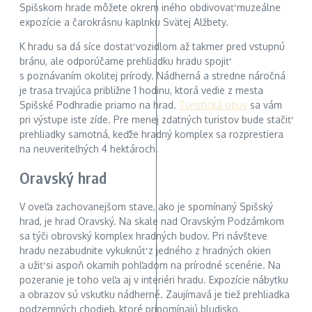
Spišskom hrade môžete okrem iného obdivovať muzeálne
expozície a čarokrásnu kaplnku Svätej Alžbety.
K hradu sa dá síce dostať vozidlom až takmer pred vstupnú
bránu, ale odporúčame prehliadku hradu spojiť
s poznávaním okolitej prírody. Nádherná a stredne náročná
je trasa trvajúca približne 1 hodinu, ktorá vedie z mesta
Spišské Podhradie priamo na hrad.
Turistická obuv
sa vám
pri výstupe iste zíde. Pre menej zdatných turistov bude stačiť
prehliadky samotná, keďže hradný komplex sa rozprestiera
na neuveriteľných 4 hektároch.
Oravský hrad
V oveľa zachovanejšom stave, ako je spomínaný Spišský
hrad, je hrad Oravský. Na skale nad Oravským Podzámkom
sa týči obrovský komplex hradných budov. Pri návšteve
hradu nezabudnite vykuknúť z jedného z hradných okien
a užiť si aspoň okamih pohľadom na prírodné scenérie. Na
pozeranie je toho veľa aj v interiéri hradu. Expozície nábytku
a obrazov sú vskutku nádherné. Zaujímavá je tiež prehliadka
podzemných chodieb, ktoré pripomínajú bludisko.