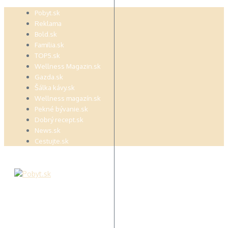
Preskočiť
Pobyt.sk
na
Reklama
obsah
Bold.sk
Familia.sk
TOP5.sk
Wellness Magazin.sk
Gazda.sk
Šálka kávy.sk
Wellness magazín.sk
Pekné bývanie.sk
Dobrý recept.sk
News.sk
Cestujte.sk