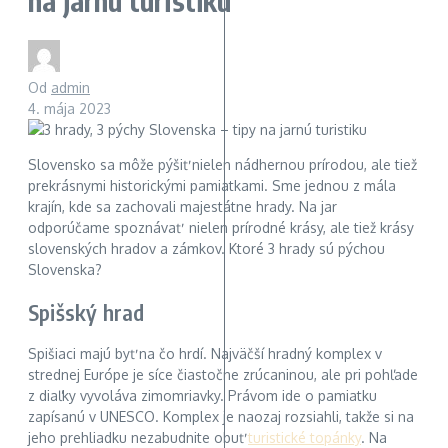
na jarnú turistiku
Od
admin
4. mája 2023
Slovensko sa môže pýšiť nielen nádhernou prírodou, ale tiež
prekrásnymi historickými pamiatkami. Sme jednou z mála
krajín, kde sa zachovali majestátne hrady. Na jar
odporúčame spoznávať nielen prírodné krásy, ale tiež krásy
slovenských hradov a zámkov. Ktoré 3 hrady sú pýchou
Slovenska?
Spišský hrad
Spišiaci majú byť na čo hrdí. Najväčší hradný komplex v
strednej Európe je síce čiastočne zrúcaninou, ale pri pohľade
z diaľky vyvoláva zimomriavky. Právom ide o pamiatku
zapísanú v UNESCO. Komplex je naozaj rozsiahli, takže si na
jeho prehliadku nezabudnite obuť
turistické topánky
. Na