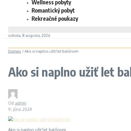
Wellness pobyty
Romantický pobyt
Rekreačné poukazy
sobota, 8 augusta, 2026
Domov
/
Ako si naplno užiť let balónom
Ako si naplno užiť let b
Od
admin
9. júna 2024
Ako si naplno užiť let balónom