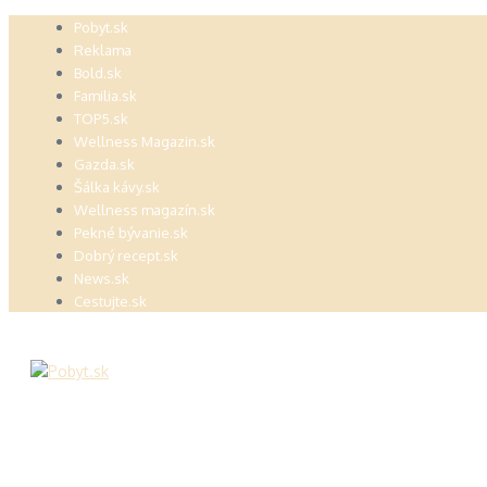
Preskočiť
Pobyt.sk
na
Reklama
obsah
Bold.sk
Familia.sk
TOP5.sk
Wellness Magazin.sk
Gazda.sk
Šálka kávy.sk
Wellness magazín.sk
Pekné bývanie.sk
Dobrý recept.sk
News.sk
Cestujte.sk